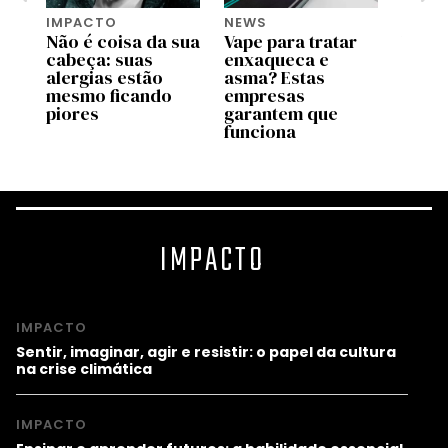
IMPACTO
NEWS
IMPA
Não é coisa da sua
Vape para tratar
Você 
m
cabeça: suas
enxaqueca e
equiv
to
alergias estão
asma? Estas
cartã
co
mesmo ficando
empresas
em mi
piores
garantem que
por 
funciona
IMPACTO
IMPACTO
Sentir, imaginar, agir e resistir: o papel da cultura
na crise climática
IMPACTO