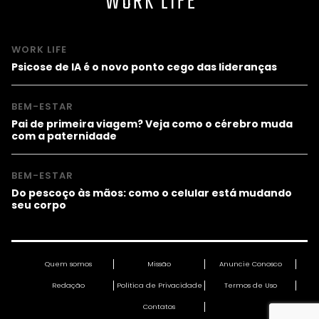
WORK LIFE
WORK LIFE
Psicose de IA é o novo ponto cego das lideranças
BEM-ESTAR
Pai de primeira viagem? Veja como o cérebro muda
com a paternidade
BEM-ESTAR
Do pescoço às mãos: como o celular está mudando
seu corpo
Quem somos
Missão
Anuncie Conosco
Redação
Política de Privacidade
Termos de Uso
Contatos