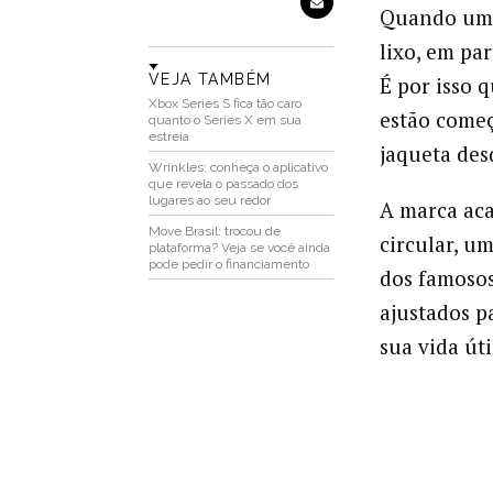
Quando uma 
lixo, em par
VEJA TAMBÉM
É por isso 
Xbox Series S fica tão caro
estão começ
quanto o Series X em sua
estreia
jaqueta des
Wrinkles: conheça o aplicativo
que revela o passado dos
lugares ao seu redor
A marca aca
Move Brasil: trocou de
circular, u
plataforma? Veja se você ainda
pode pedir o financiamento
dos famosos
ajustados pa
sua vida úti