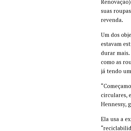
Renovação),
suas roupas
revenda.
Um dos obje
estavam est
durar mais
como as rou
já tendo u
“Começamos
circulares, 
Hennessy, g
Ela usa a e
“reciclabili