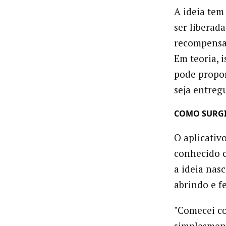
A ideia tem
ser liberad
recompensa,
Em teoria, i
pode propo
seja entreg
COMO SURGI
O aplicativ
conhecido c
a ideia nas
abrindo e f
"Comecei co
simplesment