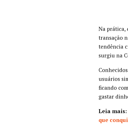
Na prática
transação n
tendência c
surgiu na C
Conhecidos 
usuários si
ficando com
gastar dinh
Leia mais
que conqu