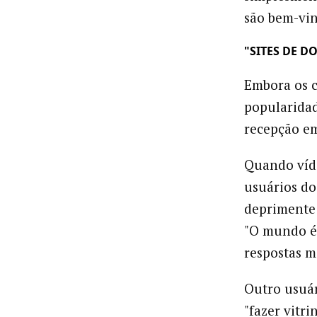
são bem-vin
"SITES DE 
Embora os 
popularidad
recepção em
Quando víd
usuários do
deprimente 
"O mundo é 
respostas m
Outro usuár
"fazer vitr