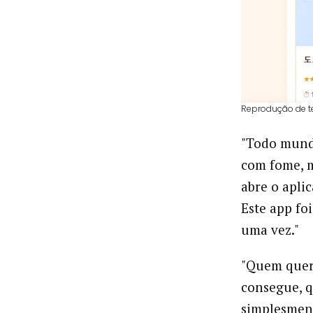
Reprodução de t
"Todo mundo
com fome, m
abre o apli
Este app fo
uma vez."
"Quem quer 
consegue, q
simplesment