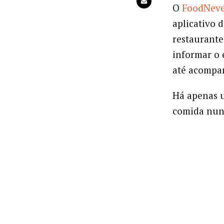
O
FoodNev
aplicativo d
restaurantes
informar o 
até acompa
Há apenas u
comida nun