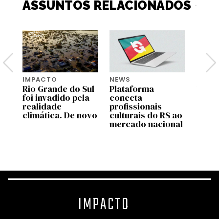
ASSUNTOS RELACIONADOS
IMPACTO
NEWS
COLU
do
Rio Grande do Sul
Plataforma
Violê
foi invadido pela
conecta
preci
realidade
profissionais
além 
o
climática. De novo
culturais do RS ao
climá
mercado nacional
enfre
desig
gêne
IMPACTO