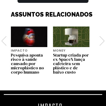
ASSUNTOS RELACIONADOS
IMPACTO
MONEY
NEWS
a:
Pesquisa aponta
Startup criada por
Luva
risco à saúde
ex-SpaceX lança
labor
is
causado por
cafeteira sem
podem
microplástico no
plástico e de
estud
corpo humano
baixo custo
micro