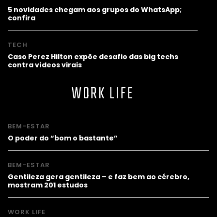
5 novidades chegam aos grupos do WhatsApp;
confira
TECH
Caso Perez Hilton expõe desafio das big techs
contra vídeos virais
WORK LIFE
BEM-ESTAR
O poder do “bom o bastante”
BEM-ESTAR
Gentileza gera gentileza – e faz bem ao cérebro,
mostram 201 estudos
WORK LIFE