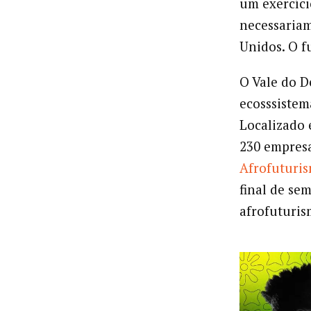
um exercíci
necessariam
Unidos. O fu
O Vale do 
ecosssiste
Localizado 
230 empresa
Afrofuturi
final de se
afrofuturis