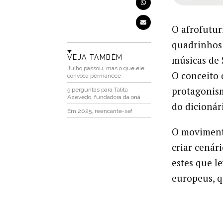
O afrofutur
quadrinhos 
VEJA TAMBÉM
músicas de 
Julho passou, mas o que ele
O conceito 
convoca permanece
protagonism
5 perguntas para Talita
Azevedo, fundadora da oná
do dicionár
Em 2025, reencante-se!
O movimento
criar cenári
estes que l
europeus, q