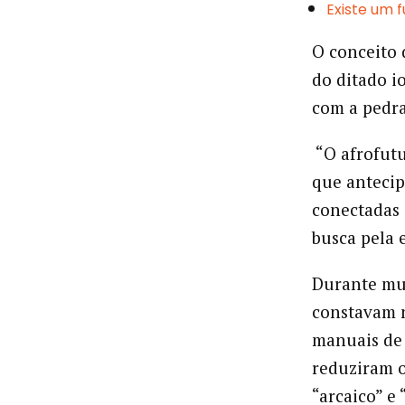
Existe um f
O conceito 
do ditado i
com a pedra
“O afrofutu
que antecip
conectadas
busca pela 
Durante mui
constavam n
manuais de 
reduziram o
“arcaico” e