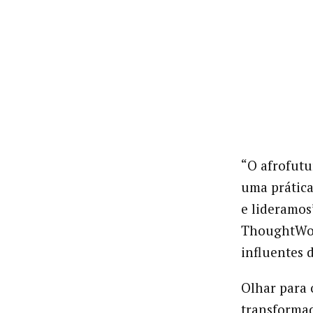
“O afrofutu
uma prátic
e lideramos
ThoughtWork
influentes 
Olhar para 
transformad