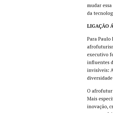
mudar essa 
da tecnolog
LIGAÇÃO Á
Para Paulo
afrofuturis
executivo fe
influentes 
invisíveis:
diversidade
O afrofutur
Mais especi
inovação, c