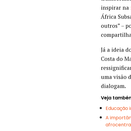
inspirar na
África Subs
outros” – p
compartilh
Já a ideia 
Costa do Ma
ressignifica
uma visão d
dialogam.
Veja també
Educação i
A importân
afrocentr