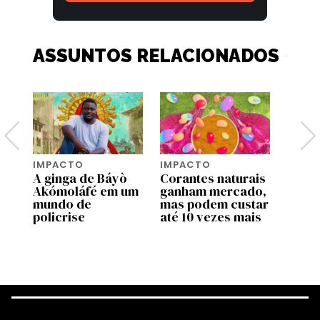
ASSUNTOS RELACIONADOS
IMPACTO
IMPACTO
IMPA
a
A ginga de Báyò
Corantes naturais
Qual 
ue
Akómoláfé em um
ganham mercado,
mais 
mundo de
mas podem custar
Terra
policrise
até 10 vezes mais
mome