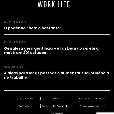
WORK LIFE
BEM-ESTAR
O poder do “bom o bastante”
BEM-ESTAR
Gentileza gera gentileza – e faz bem ao cérebro,
mostram 201 estudos
WORK LIFE
4 dicas para ler as pessoas e aumentar sua influência
no trabalho
Quem somos
Missão
Anuncie Conosco
Redação
Política de Privacidade
Termos de Uso
Contatos