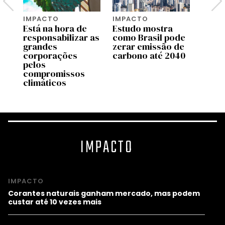
IMPACTO
IMPACTO
IMPA
s
Está na hora de
Estudo mostra
Só a 
responsabilizar as
como Brasil pode
pode 
grandes
zerar emissão de
const
corporações
carbono até 2040
virar
e
pelos
zero
ra
compromissos
climáticos
IMPACTO
IMPACTO
Corantes naturais ganham mercado, mas podem
custar até 10 vezes mais