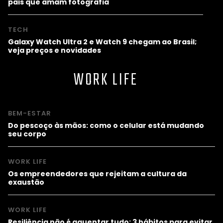
pais que amam fotografia
TECH
Galaxy Watch Ultra 2 e Watch 9 chegam ao Brasil;
veja preços e novidades
WORK LIFE
BEM-ESTAR
Do pescoço às mãos: como o celular está mudando
seu corpo
WORK LIFE
Os empreendedores que rejeitam a cultura da
exaustão
WORK LIFE
Resiliência não é aguentar tudo: 3 hábitos para evitar