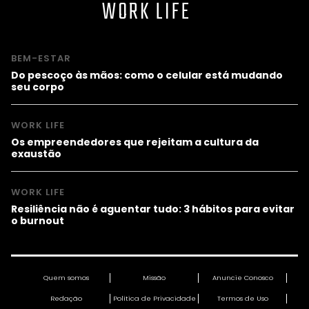
WORK LIFE
BEM-ESTAR
Do pescoço às mãos: como o celular está mudando
seu corpo
WORK LIFE
Os empreendedores que rejeitam a cultura da
exaustão
WORK LIFE
Resiliência não é aguentar tudo: 3 hábitos para evitar
o burnout
Quem somos
Missão
Anuncie Conosco
Redação
Política de Privacidade
Termos de Uso