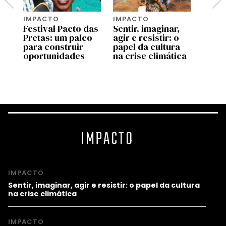
IMPACTO
IMPACTO
IMPA
Festival Pacto das
Sentir, imaginar,
Ensin
l”
Pretas: um palco
agir e resistir: o
apren
para construir
papel da cultura
a hab
oportunidades
na crise climática
essen
sécul
IMPACTO
IMPACTO
Sentir, imaginar, agir e resistir: o papel da cultura
na crise climática
IMPACTO