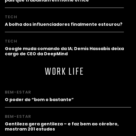
TECH
A bolha dos influenciadores finalmente estourou?
TECH
Google muda comando da IA; Demis Hassabis deixa
cargo de CEO da DeepMind
WORK LIFE
BEM-ESTAR
O poder do “bom o bastante”
BEM-ESTAR
Gentileza gera gentileza – e faz bem ao cérebro,
mostram 201 estudos