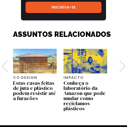
ASSUNTOS RELACIONADOS
CO.DESIGN
IMPACTO
IMPA
co
Estas casas feitas
Conheça o
Stell
de juta e plástico
laboratório da
lança
podem resistir até
Amazon que pode
com p
a furacões
mudar como
recic
reciclamos
biolo
plásticos