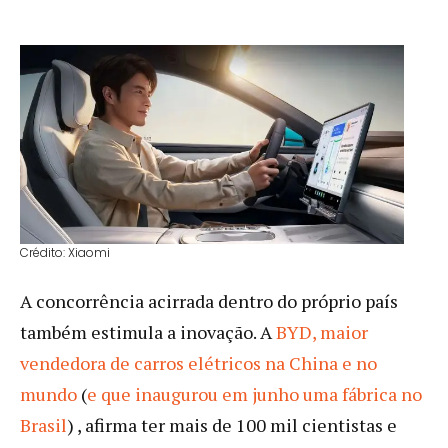
Crédito: Xiaomi
A concorrência acirrada dentro do próprio país
também estimula a inovação. A
BYD, maior
vendedora de carros elétricos na China e no
mundo
(
e que inaugurou em junho uma fábrica no
Brasil
) , afirma ter mais de 100 mil cientistas e