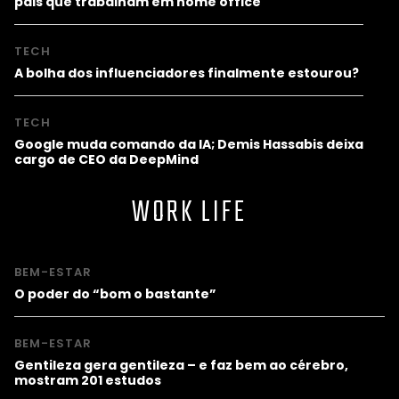
pais que trabalham em home office
TECH
A bolha dos influenciadores finalmente estourou?
TECH
Google muda comando da IA; Demis Hassabis deixa
cargo de CEO da DeepMind
WORK LIFE
BEM-ESTAR
O poder do “bom o bastante”
BEM-ESTAR
Gentileza gera gentileza – e faz bem ao cérebro,
mostram 201 estudos