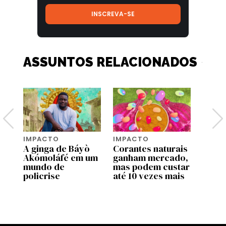
ASSUNTOS RELACIONADOS
IMPACTO
IMPACTO
IMPA
a
A ginga de Báyò
Corantes naturais
Qual 
ue
Akómoláfé em um
ganham mercado,
mais 
mundo de
mas podem custar
Terra
policrise
até 10 vezes mais
mome