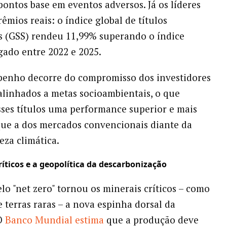
 pontos base em eventos adversos. Já os líderes
êmios reais: o índice global de títulos
s (GSS) rendeu 11,99% superando o índice
gado entre 2022 e 2025.
penho decorre do compromisso dos investidores
alinhados a metas socioambientais, o que
sses títulos uma performance superior e mais
que a dos mercados convencionais diante da
 incerteza climática.
ríticos e a geopolítica da descarbonização
elo "net zero" tornou os minerais críticos – como
 e terras raras – a nova espinha dorsal da
O
Banco
Mundial
estima
que a produção deve