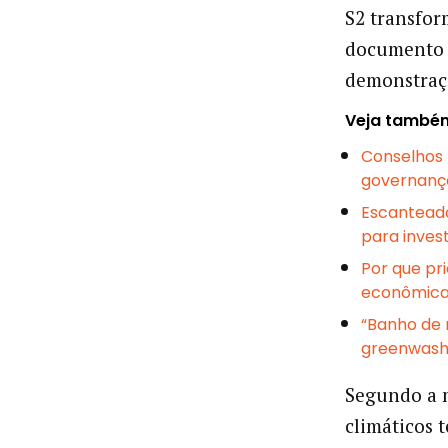
S2 transfor
documento 
demonstraçõ
Veja també
Conselhos 
governanç
Escanteado
para inves
Por que pr
econômic
“Banho de 
greenwash
Segundo a m
climáticos 