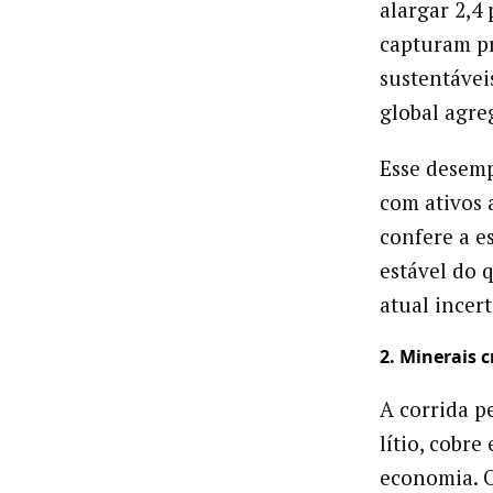
alargar 2,4
capturam pr
sustentávei
global agre
Esse desem
com ativos 
confere a e
estável do 
atual
2. Minerais c
A corrida p
lítio, cobre
economia. 