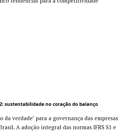
co tendências para a competitividade
tual.
 S2: sustentabilidade no coração do balanço
no da verdade" para a governança das empresas
 Brasil. A adoção integral das normas IFRS S1 e