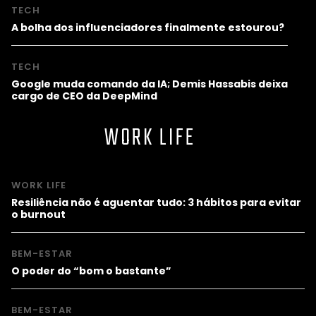
TECH
A bolha dos influenciadores finalmente estourou?
TECH
Google muda comando da IA; Demis Hassabis deixa
cargo de CEO da DeepMind
WORK LIFE
WORK LIFE
Resiliência não é aguentar tudo: 3 hábitos para evitar
o burnout
BEM-ESTAR
O poder do “bom o bastante”
BEM-ESTAR