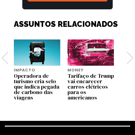
ASSUNTOS RELACIONADOS
IMPACTO
MONEY
IMPA
 e
Operadora de
Tarifaço de Trump
Dinam
turismo cria selo
vai encarecer
prime
que indica pegada
carros elétricos
taxar
de carbono das
para os
por e
viagens
americanos
CO2