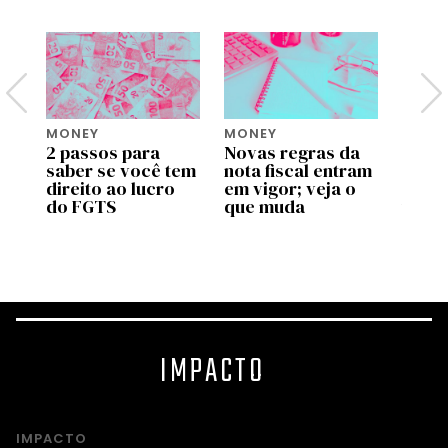
MONEY
MONEY
MONE
2 passos para
Novas regras da
Move 
saber se você tem
nota fiscal entram
ente
pp
direito ao lucro
em vigor; veja o
uso d
do FGTS
que muda
traba
as
valid
prog
IMPACTO
IMPACTO