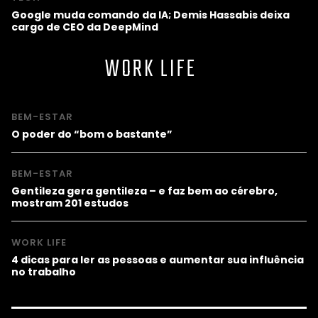
Google muda comando da IA; Demis Hassabis deixa
cargo de CEO da DeepMind
WORK LIFE
BEM-ESTAR
O poder do “bom o bastante”
BEM-ESTAR
Gentileza gera gentileza – e faz bem ao cérebro,
mostram 201 estudos
WORK LIFE
4 dicas para ler as pessoas e aumentar sua influência
no trabalho