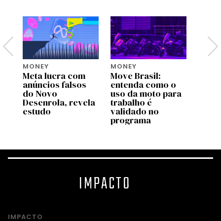
MONEY
MONEY
MONE
Meta lucra com
Move Brasil:
Bezos
tem
anúncios falsos
entenda como o
lança
do Novo
uso da moto para
US$ 2
Desenrola, revela
trabalho é
para 
estudo
validado no
espéc
programa
amea
IMPACTO
IMPACTO