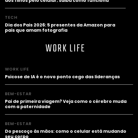
dos filhos pelo celular; saiba como funciona
TECH
Dia dos Pais 2026: 5 presentes da Amazon para
pais que amam fotografia
WORK LIFE
WORK LIFE
Psicose de IA é o novo ponto cego das lideranças
BEM-ESTAR
Pai de primeira viagem? Veja como o cérebro muda
com a paternidade
BEM-ESTAR
Do pescoço às mãos: como o celular está mudando
seu corpo