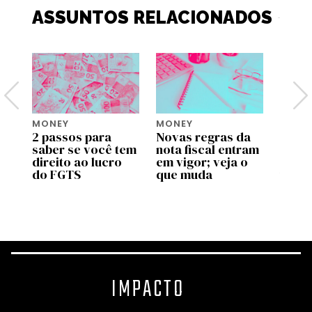
ASSUNTOS RELACIONADOS
MONEY
MONEY
MONE
2 passos para
Novas regras da
Move 
saber se você tem
nota fiscal entram
ente
pp
direito ao lucro
em vigor; veja o
uso d
do FGTS
que muda
traba
as
valid
prog
IMPACTO