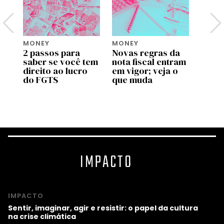
MONEY
MONEY
MONE
2 passos para
Novas regras da
Move 
saber se você tem
nota fiscal entram
ente
pp
direito ao lucro
em vigor; veja o
uso d
do FGTS
que muda
traba
as
valid
prog
IMPACTO
IMPACTO
Sentir, imaginar, agir e resistir: o papel da cultura
na crise climática