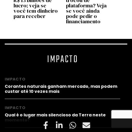
ara
R$ 13 bilhões de
trocou de
do FG
lucro; veja se
plataforma? Veja
novo
você tem dinheiro
se você ainda
em ag
para receber
pode pedir o
quem
financiamento
IMPACTO
IMPACTO
Corantes naturais ganham mercado, mas podem
custar até 10 vezes mais
IMPACTO
Qual é o lugar mais silencioso da Terra neste
momento?