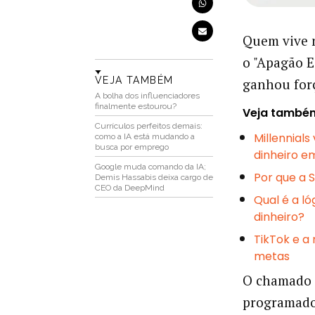
Quem vive n
o "Apagão E
VEJA TAMBÉM
ganhou forç
A bolha dos influenciadores
finalmente estourou?
Veja també
Currículos perfeitos demais:
Millennial
como a IA está mudando a
busca por emprego
dinheiro e
Google muda comando da IA;
Por que a S
Demis Hassabis deixa cargo de
CEO da DeepMind
Qual é a ló
dinheiro?
TikTok e a
metas
O chamado 
programado 