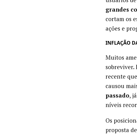
grandes c
cortam os e
ações e pro
INFLAÇÃO D
Muitos amer
sobreviver.
recente que
causou mai
passado
, 
níveis reco
Os posicion
proposta de