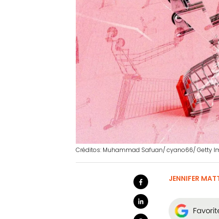
Créditos: Muhammad Safuan/ cyano66/ Getty 
JENNIFER MA