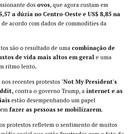
essionante dos
ovos
, que agora custam em
5,57 a dúzia no Centro-Oeste e US$ 8,85 na
, de acordo com dados de commodities da
ltos são o resultado de uma
combinação de
custos de vida mais altos em geral
e uma
m ritmo lento.
nos recentes protestos "
Not My President's
ddit,
contra o governo Trump, a
internet e as
iais
estão desempenhando um papel
e em
fazer as pessoas se mobilizarem
.
 os protestos refletem o sentimento de muitos
 mídia social que estão frustrados com o fato de