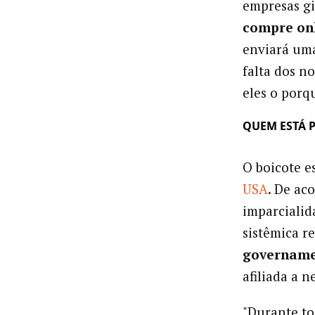
empresas gi
compre onl
enviará um
falta dos n
eles o porq
QUEM ESTÁ 
O boicote e
USA
. De ac
imparcialid
sistêmica re
govername
afiliada a 
"Durante to