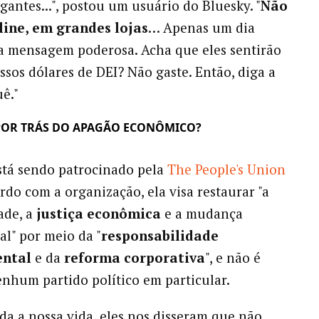
gantes...", postou um usuário do Bluesky. "
Não
ine, em grandes lojas
… Apenas um dia
a mensagem poderosa. Acha que eles sentirão
ossos dólares de DEI? Não gaste. Então, diga a
uê."
POR TRÁS DO APAGÃO ECONÔMICO?
stá sendo patrocinado pela
The People's Union
ordo com a organização, ela visa restaurar "a
ade, a
justiça econômica
e a mudança
al" por meio da "
responsabilidade
ntal
e da
reforma corporativa
", e não é
nenhum partido político em particular.
da a nossa vida, eles nos disseram que não