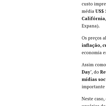
custo impr
média
US$ 
Califórnia
Expana).
Os preços a
inflação, 
economia e
Assim como 
Day
", do
Re
mídias soc
important
Neste caso,
usuários de