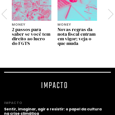
MONEY
MONEY
MONE
2 passos para
Novas regras da
Move 
saber se você tem
nota fiscal entram
ente
pp
direito ao lucro
em vigor; veja o
uso d
do FGTS
que muda
traba
as
valid
prog
IMPACTO
IMPACTO
Sentir, imaginar, agir e resistir: o papel da cultura
na crise climática