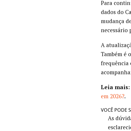
Para contin
dados do Ca
mudança de 
necessário 
A atualizaç
Também é ob
frequência 
acompanham
Leia mais:
em 2026?
.
VOCÊ PODE S
As dúvid
esclareci