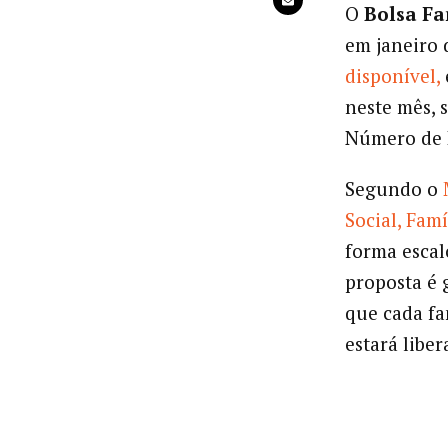
O
Bolsa Fa
em janeiro 
disponível,
neste mês, 
Número de I
Segundo o
Social, Fam
forma escal
proposta é g
que cada fa
estará liber