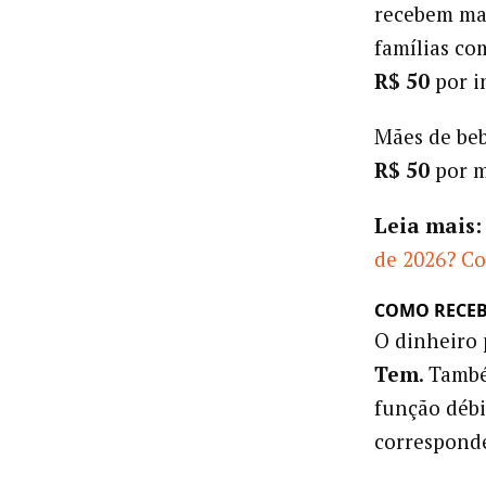
recebem ma
famílias co
R$ 50
por i
Mães de beb
R$ 50
por m
Leia mais:
de 2026? Co
COMO RECE
O dinheiro
Tem
. Tamb
função débi
corresponde