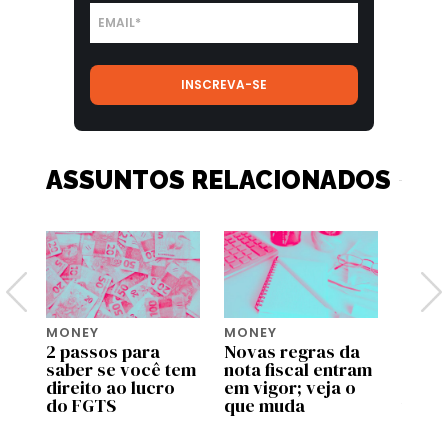
ASSUNTOS RELACIONADOS
MONEY
MONEY
MONE
2 passos para
Novas regras da
Move 
saber se você tem
nota fiscal entram
ente
pp
direito ao lucro
em vigor; veja o
uso d
do FGTS
que muda
traba
as
valid
prog