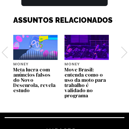
ASSUNTOS RELACIONADOS
MONEY
MONEY
MONE
Meta lucra com
Move Brasil:
Bezos
tem
anúncios falsos
entenda como o
lança
do Novo
uso da moto para
US$ 2
Desenrola, revela
trabalho é
para 
estudo
validado no
espéc
programa
amea