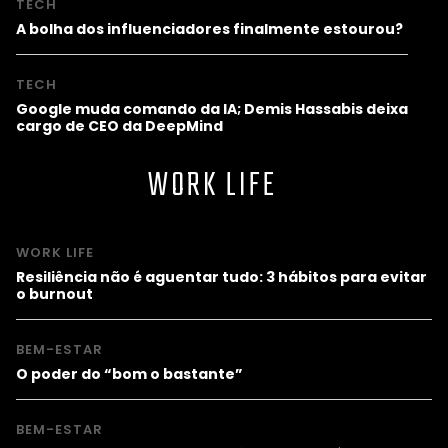
TECH
A bolha dos influenciadores finalmente estourou?
TECH
Google muda comando da IA; Demis Hassabis deixa
cargo de CEO da DeepMind
WORK LIFE
WORK LIFE
Resiliência não é aguentar tudo: 3 hábitos para evitar
o burnout
BEM-ESTAR
O poder do “bom o bastante”
BEM-ESTAR