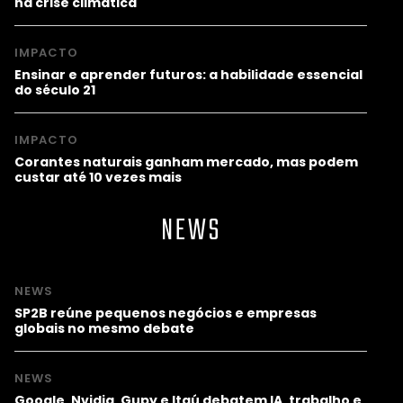
na crise climática
IMPACTO
Ensinar e aprender futuros: a habilidade essencial
do século 21
IMPACTO
Corantes naturais ganham mercado, mas podem
custar até 10 vezes mais
NEWS
NEWS
SP2B reúne pequenos negócios e empresas
globais no mesmo debate
NEWS
Google, Nvidia, Gupy e Itaú debatem IA, trabalho e