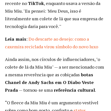
recente no
TikTok
, enquanto usava a versão da
Miu Miu. "Eu pensei: 'Meu Deus, isso é
literalmente um colete de lã que sua empresa de
tecnologia daria para você.'"
Leia mais
:
Do descarte ao desejo: como a
caxemira reciclada virou símbolo do novo luxo
Ainda assim, nos círculos de influenciadores, "o
colete de lã da Miu Miu" — a ser mencionado com
a mesma reverência que as cobiçadas
botas
Chanel de Andy Sachs em O Diabo Veste
Prada
— tornou-se uma
referência cultural
.
“O fleece da Miu Miu é um argumento vestível
sobre como bom gosto, conforto e
status