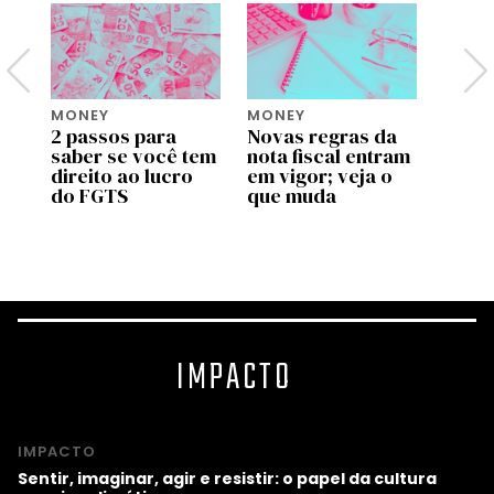
MONEY
MONEY
MONE
2 passos para
Novas regras da
Move 
saber se você tem
nota fiscal entram
ente
pp
direito ao lucro
em vigor; veja o
uso d
do FGTS
que muda
traba
as
valid
prog
IMPACTO
IMPACTO
Sentir, imaginar, agir e resistir: o papel da cultura