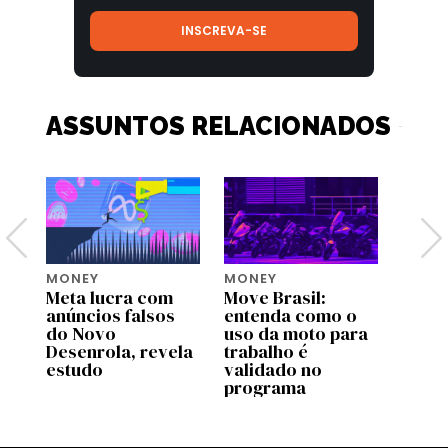
ASSUNTOS RELACIONADOS
MONEY
MONEY
MONE
Meta lucra com
Move Brasil:
Bezos
tem
anúncios falsos
entenda como o
lança
do Novo
uso da moto para
US$ 2
Desenrola, revela
trabalho é
para 
estudo
validado no
espéc
programa
amea