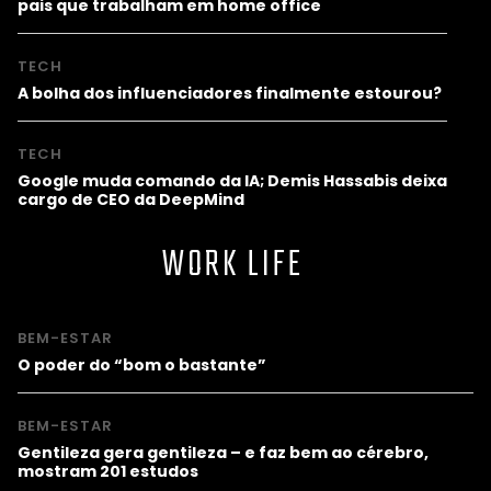
pais que trabalham em home office
TECH
A bolha dos influenciadores finalmente estourou?
TECH
Google muda comando da IA; Demis Hassabis deixa
cargo de CEO da DeepMind
WORK LIFE
BEM-ESTAR
O poder do “bom o bastante”
BEM-ESTAR
Gentileza gera gentileza – e faz bem ao cérebro,
mostram 201 estudos