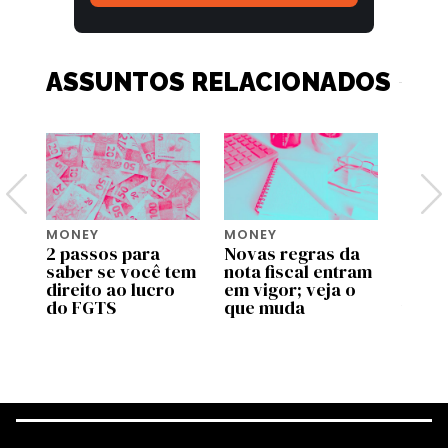
ASSUNTOS RELACIONADOS
MONEY
MONEY
MONE
2 passos para
Novas regras da
Move 
saber se você tem
nota fiscal entram
ente
pp
direito ao lucro
em vigor; veja o
uso d
do FGTS
que muda
traba
as
valid
prog