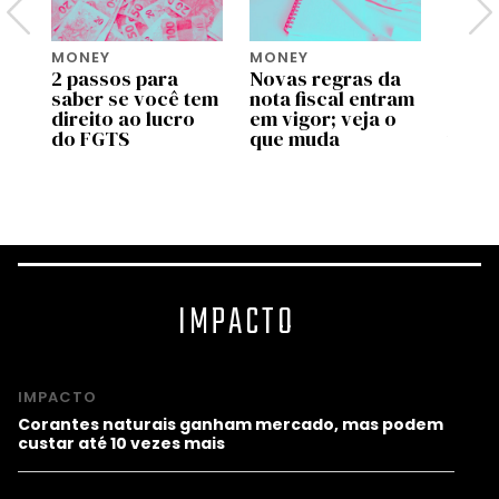
MONEY
MONEY
MONE
2 passos para
Novas regras da
Move 
saber se você tem
nota fiscal entram
ente
pp
direito ao lucro
em vigor; veja o
uso d
do FGTS
que muda
traba
as
valid
prog
IMPACTO
IMPACTO
Corantes naturais ganham mercado, mas podem
custar até 10 vezes mais