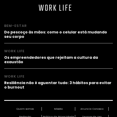
WORK LIFE
BEM-ESTAR
Do pescoço às mãos: como o celular está mudando
seu corpo
WORK LIFE
Os empreendedores que rejeitam a cultura da
exaustão
WORK LIFE
Resiliência não é aguentar tudo: 3 hábitos para evitar
o burnout
Quem somos
Missão
Anuncie Conosco
Redação
Política de Privacidade
Termos de Uso