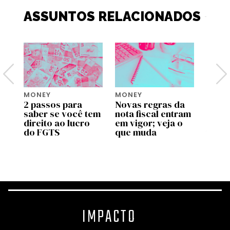
ASSUNTOS RELACIONADOS
MONEY
MONEY
MONE
2 passos para
Novas regras da
Move 
saber se você tem
nota fiscal entram
ente
pp
direito ao lucro
em vigor; veja o
uso d
do FGTS
que muda
traba
as
valid
prog
IMPACTO