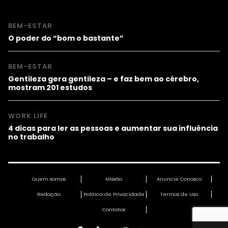
BEM-ESTAR
O poder do “bom o bastante”
BEM-ESTAR
Gentileza gera gentileza – e faz bem ao cérebro,
mostram 201 estudos
WORK LIFE
4 dicas para ler as pessoas e aumentar sua influência
no trabalho
Quem somos
Missão
Anuncie Conosco
Redação
Política de Privacidade
Termos de Uso
Contatos