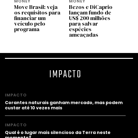
MONEY
MONEY
MONE
Move Brasil: veja
Bezos e DiCaprio
Move 
os requisitos para
lançam fundo de
troco
financiar um
US$ 200 milhões
plata
la
veículo pelo
para salvar
se vo
programa
espécies
pode 
ameaçadas
finan
IMPACTO
IMPACTO
Corantes naturais ganham mercado, mas podem
custar até 10 vezes mais
IMPACTO
Qual é o lugar mais silencioso da Terra neste
momento?