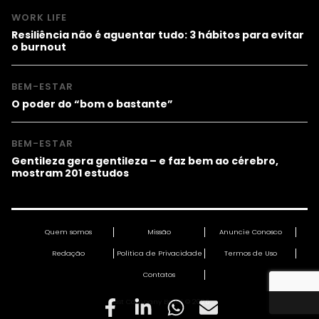
WORK LIFE
Resiliência não é aguentar tudo: 3 hábitos para evitar
o burnout
BEM-ESTAR
O poder do “bom o bastante”
BEM-ESTAR
Gentileza gera gentileza – e faz bem ao cérebro,
mostram 201 estudos
Quem somos
Missão
Anuncie Conosco
Redação
Política de Privacidade
Termos de Uso
Contatos
Fast Company Brasil © 2026