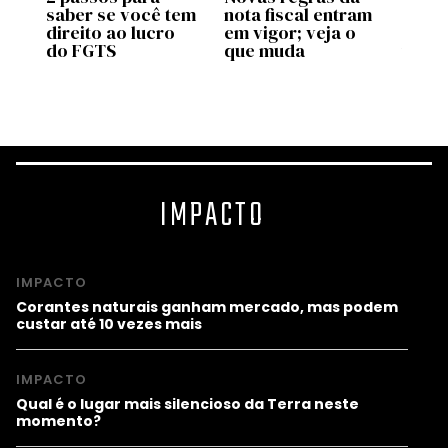
saber se você tem
nota fiscal entram
ente
pp
direito ao lucro
em vigor; veja o
uso d
do FGTS
que muda
traba
as
valid
prog
IMPACTO
IMPACTO
Corantes naturais ganham mercado, mas podem
custar até 10 vezes mais
IMPACTO
Qual é o lugar mais silencioso da Terra neste
momento?