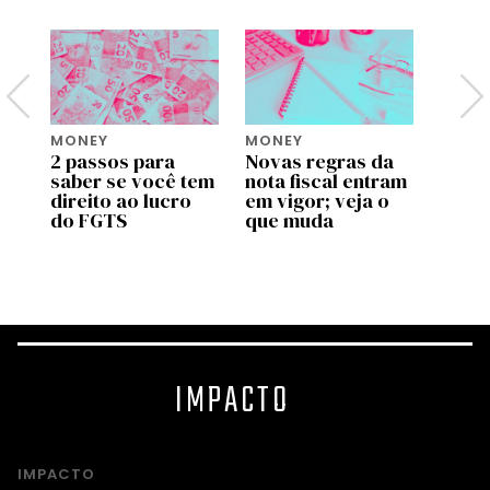
MONEY
MONEY
MONE
2 passos para
Novas regras da
Move 
saber se você tem
nota fiscal entram
ente
pp
direito ao lucro
em vigor; veja o
uso d
do FGTS
que muda
traba
as
valid
prog
IMPACTO
IMPACTO