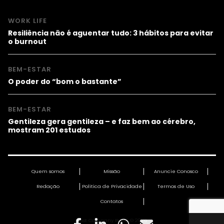
WORK LIFE
Resiliência não é aguentar tudo: 3 hábitos para evitar
o burnout
BEM-ESTAR
O poder do “bom o bastante”
BEM-ESTAR
Gentileza gera gentileza – e faz bem ao cérebro,
mostram 201 estudos
Quem somos
Missão
Anuncie Conosco
Redação
Política de Privacidade
Termos de Uso
Contatos
Fast Company Brasil © 2026