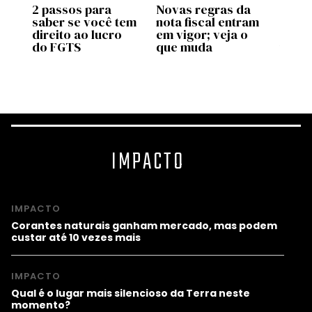
2 passos para
Novas regras da
Move 
saber se você tem
nota fiscal entram
ente
pp
direito ao lucro
em vigor; veja o
uso d
do FGTS
que muda
traba
as
valid
prog
IMPACTO
IMPACTO
Corantes naturais ganham mercado, mas podem
custar até 10 vezes mais
IMPACTO
Qual é o lugar mais silencioso da Terra neste
momento?