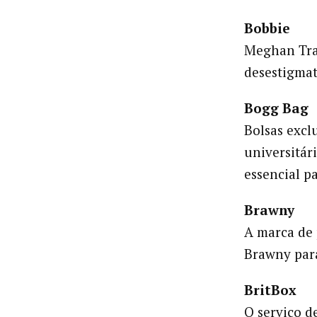
Bobbie
Meghan Trai
desestigmat
Bogg Bag
Bolsas exclu
universitár
essencial pa
Brawny
A marca de
Brawny para
BritBox
O serviço d