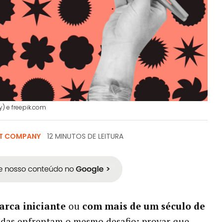
y) e freepik.com
T COMPANY
12 MINUTOS DE LEITURA
rca iniciante
ou
com mais de um século de
todas enfrentam o mesmo desafio: provar que