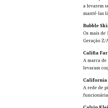
a levarem s
mantê-las l
Bubble Ski
Os mais de 
Geração Z/
Califia Fa
A marca de 
levaram coq
California
A rede de p
funcionária
Calvin Kle