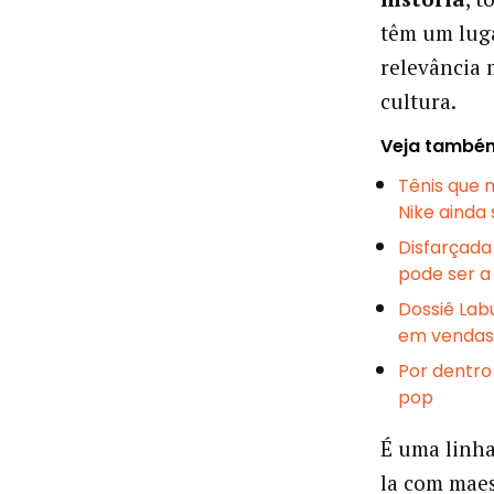
têm um lug
relevância 
cultura.
Veja també
Tênis que m
Nike ainda
Disfarçada
pode ser a
Dossiê Lab
em vendas
Por dentro 
pop
É uma linha
la com maes