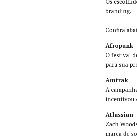
Os escolhid
branding.
Confira aba
Afropunk
O festival 
para sua p
Amtrak
A campanha 
incentivou 
Atlassian
Zach Woods,
marca de so