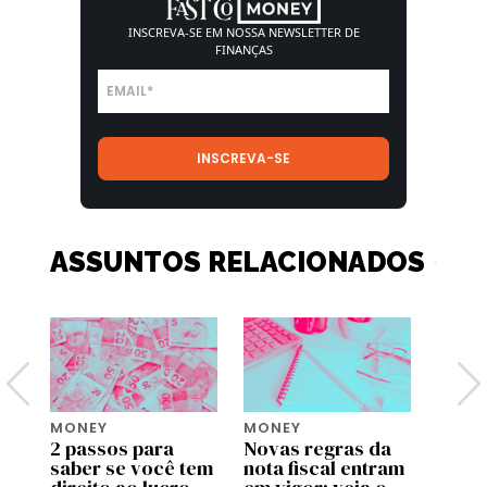
INSCREVA-SE EM NOSSA
NEWSLETTER DE
FINANÇAS
ASSUNTOS RELACIONADOS
MONEY
MONEY
MONE
2 passos para
Novas regras da
Move 
saber se você tem
nota fiscal entram
ente