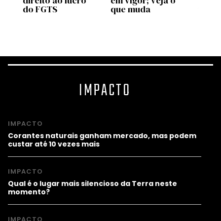
pp
direito ao lucro
em vigor; veja o
uso d
do FGTS
que muda
traba
as
valid
prog
IMPACTO
IMPACTO
Corantes naturais ganham mercado, mas podem
custar até 10 vezes mais
IMPACTO
Qual é o lugar mais silencioso da Terra neste
momento?
IMPACTO