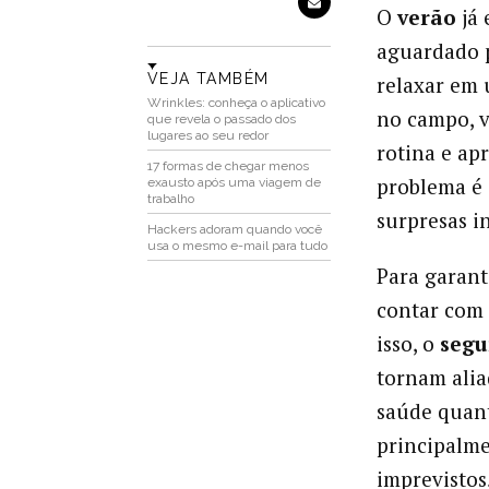
O
verão
já 
aguardado 
VEJA TAMBÉM
relaxar em 
Wrinkles: conheça o aplicativo
no campo, v
que revela o passado dos
lugares ao seu redor
rotina e ap
17 formas de chegar menos
problema é
exausto após uma viagem de
trabalho
surpresas i
Hackers adoram quando você
usa o mesmo e-mail para tudo
Para garant
contar com
isso, o
segu
tornam alia
saúde quant
principalme
imprevistos