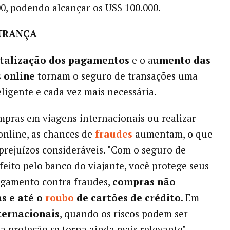
0, podendo alcançar os US$ 100.000.
URANÇA
italização dos pagamentos
e o a
umento das
 online
tornam o seguro de transações uma
eligente e cada vez mais necessária.
mpras em viagens internacionais ou realizar
online, as chances de
fraudes
aumentam, o que
prejuízos consideráveis. "Com o seguro de
 feito pelo banco do viajante, você protege seus
agamento contra fraudes,
compras não
s e até o
roubo
de cartões de crédito
. Em
ternacionais
, quando os riscos podem ser
sa proteção se torna ainda mais relevante",