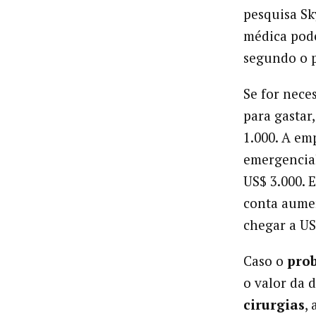
pesquisa Sk
médica pode
segundo o pr
Se for nece
para gastar
1.000. A em
emergencia
US$ 3.000. 
conta aumen
chegar a US
Caso o
pro
o valor da d
cirurgias
,