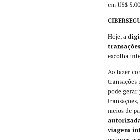
em US$ 5.00
CIBERSEG
Hoje, a
dig
transações
escolha int
Ao fazer co
transações 
pode gerar 
transações,
meios de p
autorizada
viagens in
maiores, es