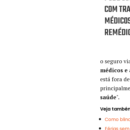
COM TR
MÉDICOS
REMÉDI
o seguro vi
médicos e 
está fora d
principalm
saúde
".
Veja també
Como blind
Férias sem