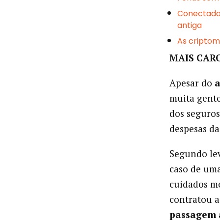
Conectada
antiga
As cripto
MAIS CAR
Apesar do
a
muita gente
dos seguro
despesas da
Segundo lev
caso de um
cuidados m
contratou 
passagem 