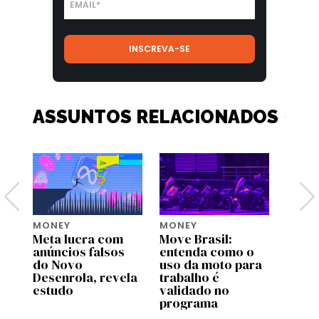
ASSUNTOS RELACIONADOS
MONEY
MONEY
MONE
Meta lucra com
Move Brasil:
Bezos
tem
anúncios falsos
entenda como o
lança
do Novo
uso da moto para
US$ 2
Desenrola, revela
trabalho é
para 
estudo
validado no
espéc
programa
amea