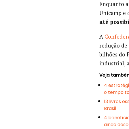
Enquanto an
Unicamp e 
até possib
A
Confedera
redução de 
bilhões do 
industrial,
Veja també
4 estratég
o tempo t
13 livros e
Brasil
4 benefíci
ainda des