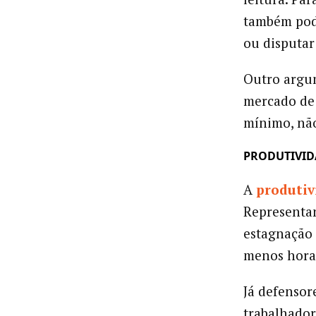
também pode
ou disputar
Outro argu
mercado d
mínimo, não
PRODUTIVID
A
produtiv
Representan
estagnação 
menos horas
Já defensor
trabalhador