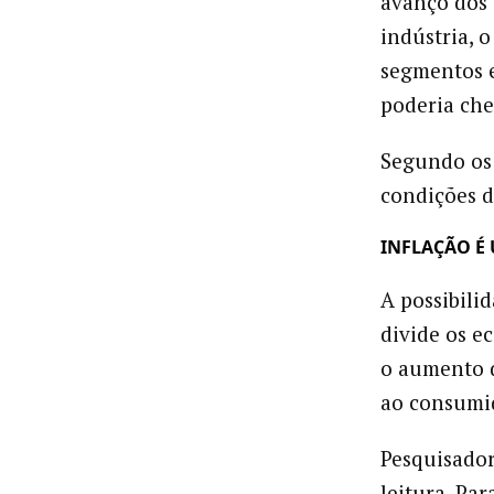
avanço dos 
indústria, 
segmentos e
poderia che
Segundo os 
condições d
INFLAÇÃO É
A possibili
divide os e
o aumento d
ao consumid
Pesquisador
leitura. Par