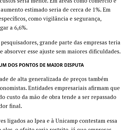
custos seria menor. Em áreas como comércio e
o aumento estimado seria de cerca de 1%. Em
specíficos, como vigilância e segurança,
gar a 6,6%.
pesquisadores, grande parte das empresas teria
e absorver esse ajuste sem maiores dificuldades.
 UM DOS PONTOS DE MAIOR DISPUTA
dade de alta generalizada de preços também
conomistas. Entidades empresariais afirmam que
o custo da mão de obra tende a ser repassado
or final.
es ligados ao Ipea e à Unicamp contestam essa
a eles, o efeito seria restrito, já que empresas