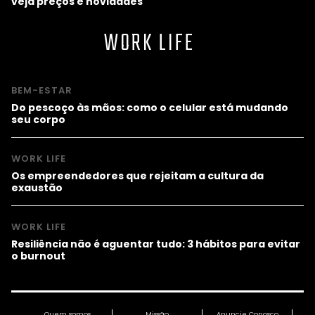
veja preços e novidades
WORK LIFE
BEM-ESTAR
Do pescoço às mãos: como o celular está mudando
seu corpo
WORK LIFE
Os empreendedores que rejeitam a cultura da
exaustão
WORK LIFE
Resiliência não é aguentar tudo: 3 hábitos para evitar
o burnout
Quem somos
Missão
Anuncie Conosco