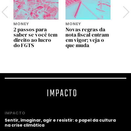
MONEY
MONEY
MONE
2 passos para
Novas regras da
Move 
saber se você tem
nota fiscal entram
ente
pp
direito ao lucro
em vigor; veja o
uso d
do FGTS
que muda
traba
as
valid
prog
IMPACTO
IMPACTO
Sentir, imaginar, agir e resistir: o papel da cultura
na crise climática