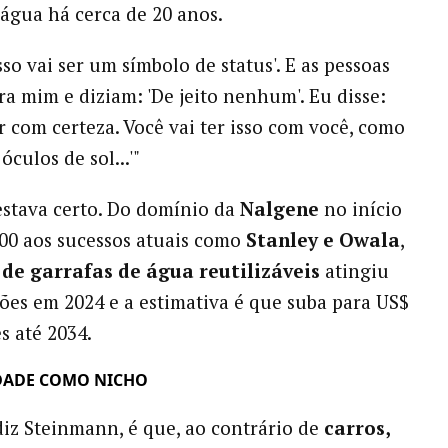
 água há cerca de 20 anos.
Isso vai ser um símbolo de status'. E as pessoas
a mim e diziam: 'De jeito nenhum'. Eu disse:
er com certeza. Você vai ter isso com você, como
óculos de sol...'"
 estava certo. Do domínio da
Nalgene
no início
00 aos sucessos atuais como
Stanley e Owala
,
de garrafas de água reutilizáveis
​​atingiu
hões em 2024 e a estimativa é que suba para US$
s até 2034.
DADE COMO NICHO
diz Steinmann, é que, ao contrário de
carros,