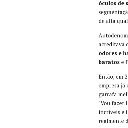
óculos de s
segmentação
de alta qua
Autodenomin
acreditava 
odores e b
baratos
e 
Então, em 
empresa já 
garrafa mel
"Vou fazer 
incríveis e 
realmente d