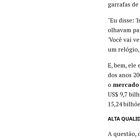
garrafas de
"Eu disse: '
olhavam par
'Você vai v
um relógio, 
E, bem, ele
dos anos 20
o
mercado 
US$ 9,7 bil
15,24 bilhõe
ALTA QUALI
A questão, 