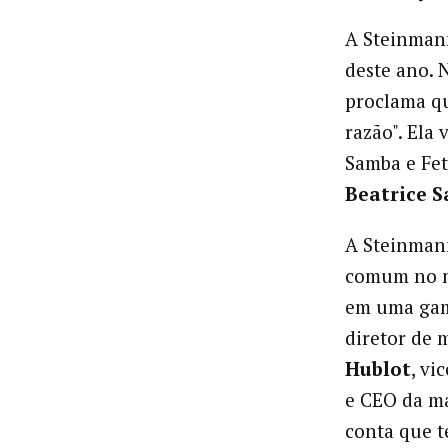
A Steinmann
deste ano. 
proclama qu
razão". Ela
Samba e Fet
Beatrice S
A Steinman
comum no me
em uma gam
diretor de 
Hublot
, vi
e CEO da ma
conta que 