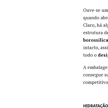
Ouve-se um
quando abro
Claro, há al
estrutura d
borossilic
intacto, a
todo o
desi
A embalagem
consegue su
competitiv
HIDRATAÇÃO