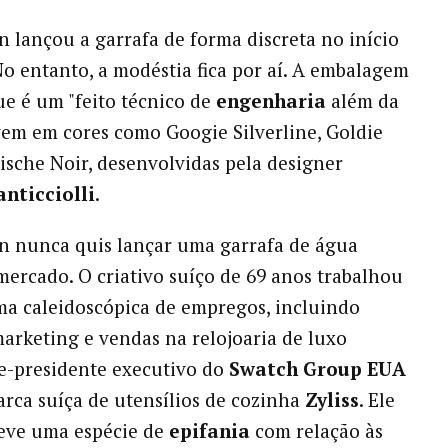
 lançou a garrafa de forma discreta no início
No entanto, a modéstia fica por aí. A embalagem
e é um "feito técnico de
engenharia
além da
 vem em cores como Googie Silverline, Goldie
ische Noir, desenvolvidas pela designer
anticciolli
.
n nunca quis lançar uma garrafa de água
rcado. O criativo suíço de 69 anos trabalhou
a caleidoscópica de empregos, incluindo
marketing e vendas na relojoaria de luxo
ce-presidente executivo do
Swatch Group EUA
rca suíça de utensílios de cozinha
Zyliss
. Ele
teve uma espécie de
epifania
com relação às