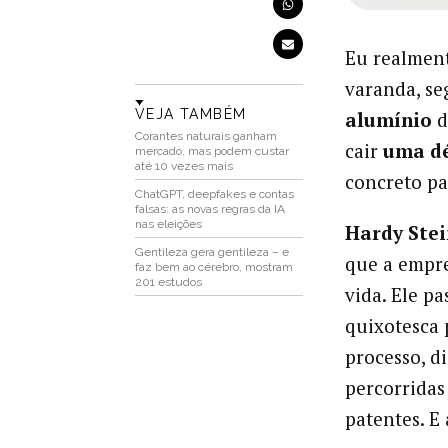
Eu realment
varanda, s
VEJA TAMBÉM
alumínio
d
Corantes naturais ganham
cair
uma dé
mercado, mas podem custar
até 10 vezes mais
concreto par
ChatGPT, deepfakes e contas
falsas: as novas regras da IA
nas eleições
Hardy Ste
Gentileza gera gentileza – e
que a empre
faz bem ao cérebro, mostram
201 estudos
vida. Ele p
quixotesca p
processo, d
percorridas
patentes. E