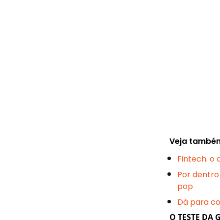
Veja també
Fintech: o
Por dentro 
pop
Dá para con
O TESTE DA