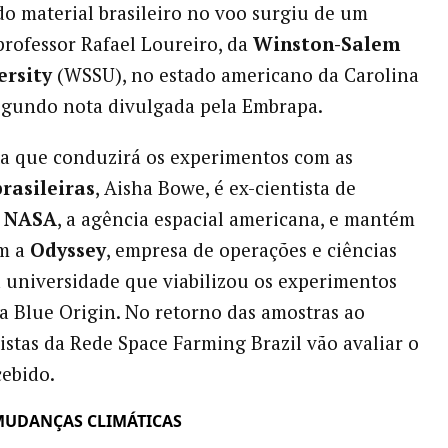
do material brasileiro no voo surgiu de um
professor Rafael Loureiro, da
Winston-Salem
ersity
(WSSU), no estado americano da Carolina
egundo nota divulgada pela Embrapa.
a que conduzirá os experimentos com as
rasileiras
, Aisha Bowe, é ex-cientista de
a
NASA
, a agência espacial americana, e mantém
om a
Odyssey
, empresa de operações e ciências
a universidade que viabilizou os experimentos
a Blue Origin. No retorno das amostras ao
tistas da Rede Space Farming Brazil vão avaliar o
cebido.
MUDANÇAS CLIMÁTICAS