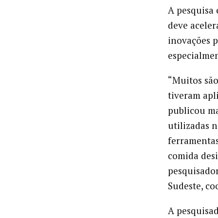
A pesquisa 
deve aceler
inovações p
especialme
“Muitos sã
tiveram apl
publicou ma
utilizadas n
ferramentas
comida desi
pesquisado
Sudeste, co
A pesquisad