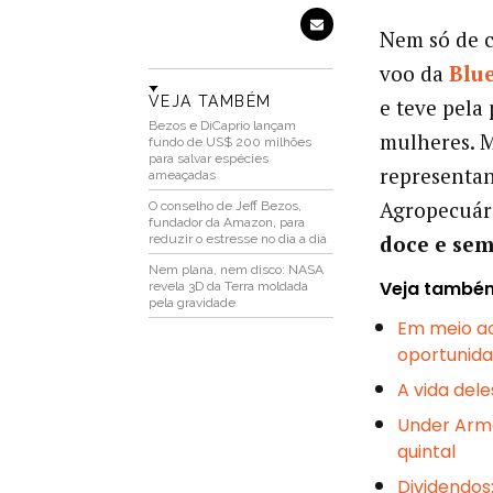
Nem só de 
voo da
Blue
VEJA TAMBÉM
e teve pela
Bezos e DiCaprio lançam
mulheres. 
fundo de US$ 200 milhões
para salvar espécies
representa
ameaçadas
Agropecuár
O conselho de Jeff Bezos,
fundador da Amazon, para
doce e sem
reduzir o estresse no dia a dia
Nem plana, nem disco: NASA
Veja també
revela 3D da Terra moldada
pela gravidade
Em meio ao
oportunida
A vida dele
Under Armo
quintal
Dividendos: