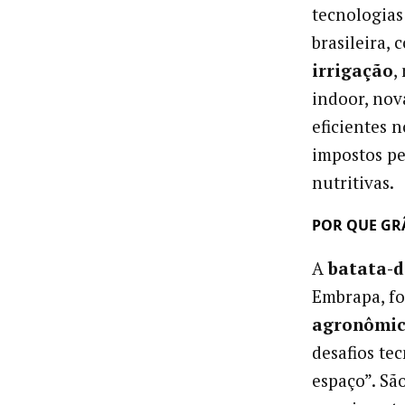
tecnologias
brasileira,
irrigação
,
indoor, nova
eficientes 
impostos pe
nutritivas.
POR QUE GRÃ
A
batata-d
Embrapa, f
agronômica
desafios tec
espaço”. Sã