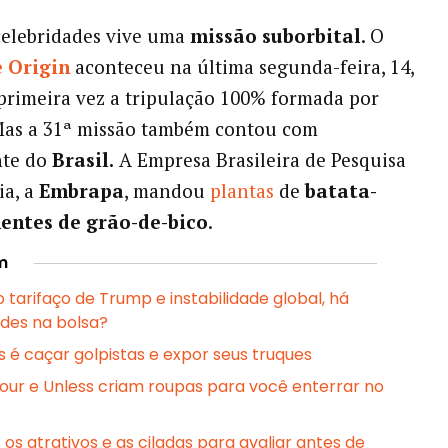
celebridades vive uma
missão suborbital
. O
 Origin
aconteceu na última segunda-feira, 14,
 primeira vez a tripulação 100% formada por
Mas a 31ª missão também contou com
nte do
Brasil.
A Empresa Brasileira de Pesquisa
ia, a
Embrapa
, mandou
plantas
de
batata-
entes de grão-de-bico
.
m
 tarifaço de Trump e instabilidade global, há
des na bolsa?
s é caçar golpistas e expor seus truques
ur e Unless criam roupas para você enterrar no
 os atrativos e as ciladas para avaliar antes de