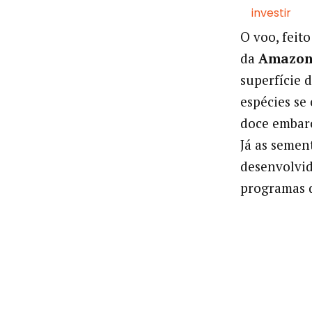
investir
O voo, feit
da
Amazon
superfície 
espécies s
doce embarc
Já as semen
desenvolvi
programas 