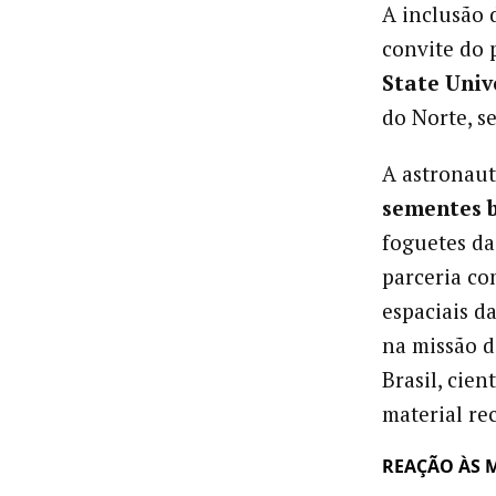
A inclusão 
convite do 
State Univ
do Norte, s
A astronaut
sementes b
foguetes d
parceria c
espaciais d
na missão d
Brasil, cien
material re
REAÇÃO ÀS 