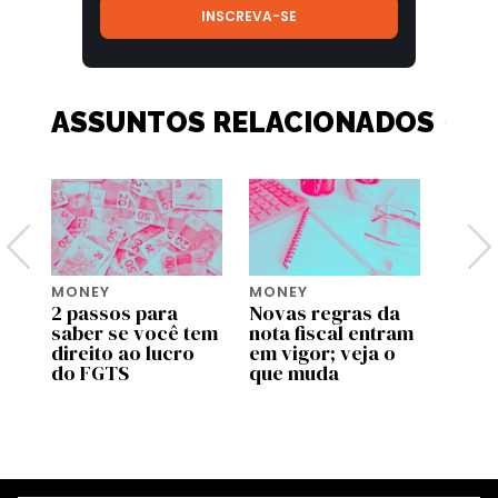
ASSUNTOS RELACIONADOS
MONEY
MONEY
MONE
2 passos para
Novas regras da
Move 
saber se você tem
nota fiscal entram
ente
pp
direito ao lucro
em vigor; veja o
uso d
do FGTS
que muda
traba
as
valid
prog