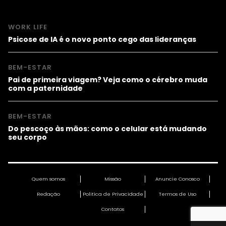
WORK LIFE
Psicose de IA é o novo ponto cego das lideranças
BEM-ESTAR
Pai de primeira viagem? Veja como o cérebro muda
com a paternidade
BEM-ESTAR
Do pescoço às mãos: como o celular está mudando
seu corpo
Quem somos
Missão
Anuncie Conosco
Redação
Política de Privacidade
Termos de Uso
Contatos