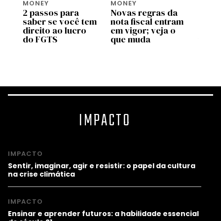
MONEY
MONEY
MONE
2 passos para
Novas regras da
Move 
saber se você tem
nota fiscal entram
ente
pp
direito ao lucro
em vigor; veja o
uso d
do FGTS
que muda
traba
as
valid
prog
IMPACTO
IMPACTO
Sentir, imaginar, agir e resistir: o papel da cultura
na crise climática
IMPACTO
Ensinar e aprender futuros: a habilidade essencial