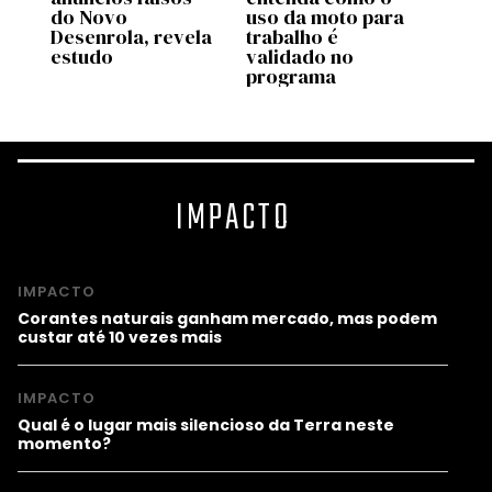
do Novo
uso da moto para
US$ 2
Desenrola, revela
trabalho é
para 
estudo
validado no
espéc
programa
amea
IMPACTO
IMPACTO
Corantes naturais ganham mercado, mas podem
custar até 10 vezes mais
IMPACTO
Qual é o lugar mais silencioso da Terra neste
momento?