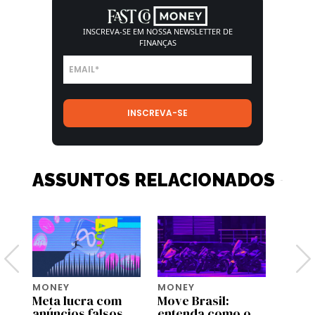
INSCREVA-SE EM NOSSA
NEWSLETTER DE
FINANÇAS
ASSUNTOS RELACIONADOS
MONEY
MONEY
MONE
Meta lucra com
Move Brasil:
Bezos
tem
anúncios falsos
entenda como o
lança