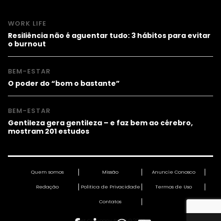
WORK LIFE
Resiliência não é aguentar tudo: 3 hábitos para evitar
o burnout
BEM-ESTAR
O poder do “bom o bastante”
BEM-ESTAR
Gentileza gera gentileza – e faz bem ao cérebro,
mostram 201 estudos
Quem somos
Missão
Anuncie Conosco
Redação
Política de Privacidade
Termos de Uso
Contatos
Fast Company Brasil © 2026