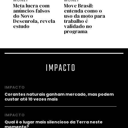
MONEY
MONEY
MONE
Meta lucra com
Move Brasil:
Bezos
tem
anúncios falsos
entenda como o
lança
do Novo
uso da moto para
US$ 2
Desenrola, revela
trabalho é
para 
estudo
validado no
espéc
programa
amea
IMPACTO
IMPACTO
Corantes naturais ganham mercado, mas podem
custar até 10 vezes mais
IMPACTO
Qual é o lugar mais silencioso da Terra neste
momento?