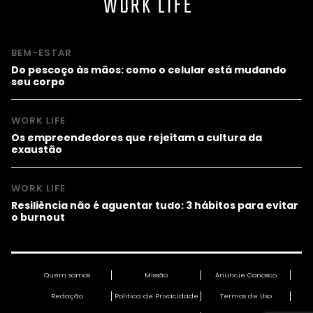
WORK LIFE
BEM-ESTAR
Do pescoço às mãos: como o celular está mudando
seu corpo
WORK LIFE
Os empreendedores que rejeitam a cultura da
exaustão
WORK LIFE
Resiliência não é aguentar tudo: 3 hábitos para evitar
o burnout
Quem somos
Missão
Anuncie Conosco
Redação
Política de Privacidade
Termos de Uso