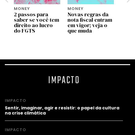
MONEY
MONEY
MONE
2 passos para
Novas regras da
Move 
saber se você tem
nota fiscal entram
ente
pp
direito ao lucro
em vigor; veja o
uso d
do FGTS
que muda
traba
as
valid
prog
IMPACTO
IMPACTO
Sentir, imaginar, agir e resistir: o papel da cultura
na crise climática
IMPACTO