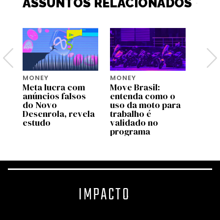
ASSUNTOS RELACIONADOS
MONEY
MONEY
MONE
Meta lucra com
Move Brasil:
Bezos
tem
anúncios falsos
entenda como o
lança
do Novo
uso da moto para
US$ 2
Desenrola, revela
trabalho é
para 
estudo
validado no
espéc
programa
amea
IMPACTO