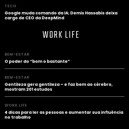
TECH
Google muda comando da IA; Demis Hassabis deixa
cargo de CEO da DeepMind
WORK LIFE
BEM-ESTAR
O poder do “bom o bastante”
BEM-ESTAR
Gentileza gera gentileza – e faz bem ao cérebro,
mostram 201 estudos
WORK LIFE
4 dicas para ler as pessoas e aumentar sua influência
no trabalho