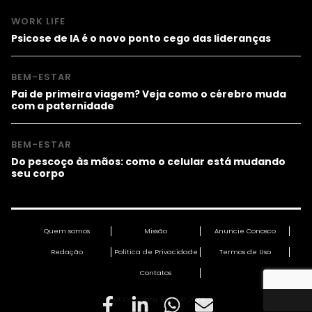
WORK LIFE
Psicose de IA é o novo ponto cego das lideranças
BEM-ESTAR
Pai de primeira viagem? Veja como o cérebro muda
com a paternidade
BEM-ESTAR
Do pescoço às mãos: como o celular está mudando
seu corpo
Quem somos
Missão
Anuncie Conosco
Redação
Política de Privacidade
Termos de Uso
Contatos
Fast Company Brasil © 2026