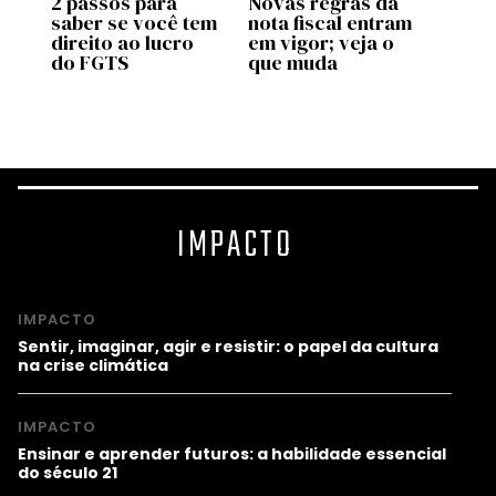
2 passos para
Novas regras da
Move 
saber se você tem
nota fiscal entram
ente
pp
direito ao lucro
em vigor; veja o
uso d
do FGTS
que muda
traba
as
valid
prog
IMPACTO
IMPACTO
Sentir, imaginar, agir e resistir: o papel da cultura
na crise climática
IMPACTO
Ensinar e aprender futuros: a habilidade essencial
do século 21