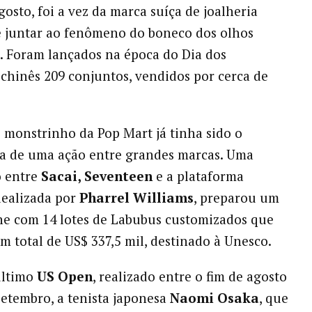
gosto, foi a vez da marca suíça de joalheria
 juntar ao fenômeno do boneco dos olhos
. Foram lançados na época do Dia dos
hinês 209 conjuntos, vendidos por cerca de
 monstrinho da Pop Mart já tinha sido o
a de uma ação entre grandes marcas. Uma
o entre
Sacai, Seventeen
e a plataforma
idealizada por
Pharrel Williams
, preparou um
ine com 14 lotes de Labubus customizados que
m total de US$ 337,5 mil, destinado à Unesco.
último
US Open
, realizado entre o fim de agosto
 setembro, a tenista japonesa
Naomi Osaka
, que