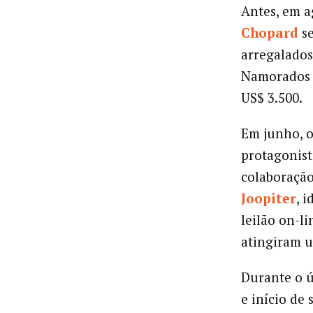
Antes, em a
Chopard
se
arregalados
Namorados c
US$ 3.500.
Em junho, o
protagonist
colaboraçã
Joopiter
, 
leilão on-l
atingiram u
Durante o 
e início de