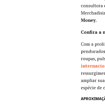
consultora 
Merchadisin
Money
.
Confira a 
Com a prol
pendurados 
roupas, puls
internacio
ressurgime
ampliar sua
espécie de 
APROXIMAÇ