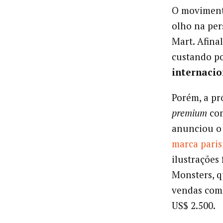
O movimento
olho na per
Mart. Afina
custando p
internacio
Porém, a pr
premium
com
anunciou o 
marca paris
ilustrações 
Monsters, q
vendas come
US$ 2.500.