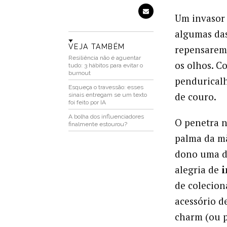
Um invasor
algumas das
VEJA TAMBÉM
repensarem 
Resiliência não é aguentar
os olhos. C
tudo: 3 hábitos para evitar o
burnout
pendurical
Esqueça o travessão: esses
de couro.
sinais entregam se um texto
foi feito por IA
A bolha dos influenciadores
O penetra n
finalmente estourou?
palma da mã
dono uma da
alegria de
i
de colecion
acessório d
charm (ou 