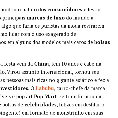
 mudou o hábito dos
consumidores
e levou
 principais
marcas de
luxo
do mundo a
algo que faria os puristas da moda revirarem
omo lidar com o uso exagerado de
hos em alguns dos modelos mais caros de
bolsas
a festa vem da
China
, tem 10 anos e cabe na
o. Virou assunto internacional, tornou seu
s pessoas mais ricas no gigante asiático e fez a
nvestidores
. O
Labubu
, carro-chefe da marca
áveis e pop art
Pop Mart
, se transformou em
e bolsas de
celebridades
, felizes em desfilar o
pingente) em formato de monstrinho em suas