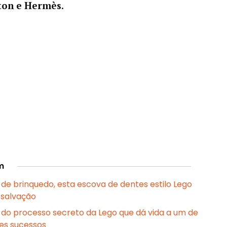
ton e Hermès
.
m
 de brinquedo, esta escova de dentes estilo Lego
 salvação
 do processo secreto da Lego que dá vida a um de
es sucessos