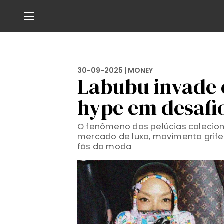
30-09-2025 |
MONEY
Labubu invade 
hype em desafi
O fenômeno das pelúcias colecioná
mercado de luxo, movimenta grife
fãs da moda