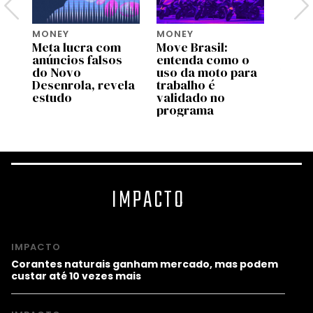
MONEY
MONEY
MONE
Meta lucra com
Move Brasil:
Bezos
tem
anúncios falsos
entenda como o
lança
do Novo
uso da moto para
US$ 2
Desenrola, revela
trabalho é
para 
estudo
validado no
espéc
programa
amea
IMPACTO
IMPACTO
Corantes naturais ganham mercado, mas podem
custar até 10 vezes mais