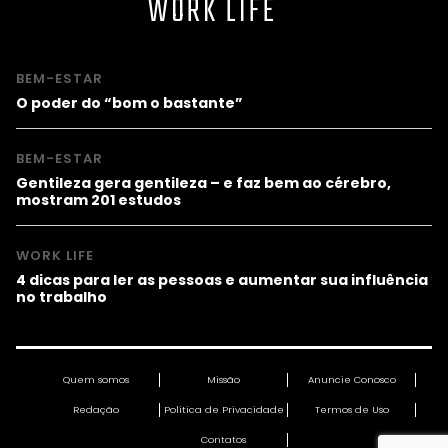
WORK LIFE
BEM-ESTAR
O poder do “bom o bastante”
BEM-ESTAR
Gentileza gera gentileza – e faz bem ao cérebro,
mostram 201 estudos
WORK LIFE
4 dicas para ler as pessoas e aumentar sua influência
no trabalho
Quem somos
Missão
Anuncie Conosco
Redação
Política de Privacidade
Termos de Uso
Contatos